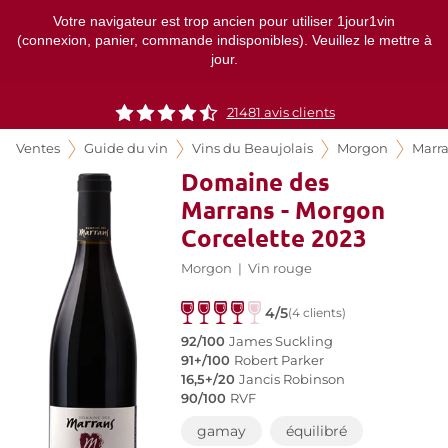
Votre navigateur est trop ancien pour utiliser 1jour1vin
(connexion, panier, commande indisponibles). Veuillez le mettre à
jour.
21481
avis clients
Ventes
Guide du vin
Vins du Beaujolais
Morgon
Marr
Domaine des
Marrans - Morgon
Corcelette 2023
Morgon
|
Vin rouge
4/5
(4 clients)
92/100
James Suckling
91+/100
Robert Parker
16,5+/20
Jancis Robinson
90/100
RVF
gamay
équilibré