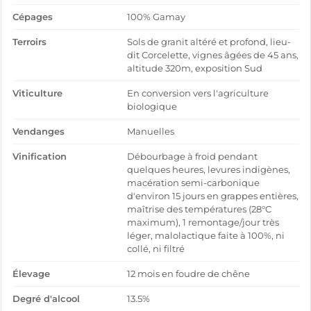
Cépages
100% Gamay
Terroirs
Sols de granit altéré et profond, lieu-
dit Corcelette, vignes âgées de 45 ans,
altitude 320m, exposition Sud
Viticulture
En conversion vers l'agriculture
biologique
Vendanges
Manuelles
Vinification
Débourbage à froid pendant
quelques heures, levures indigènes,
macération semi-carbonique
d'environ 15 jours en grappes entières,
maîtrise des températures (28°C
maximum), 1 remontage/jour très
léger, malolactique faite à 100%, ni
collé, ni filtré
Élevage
12 mois en foudre de chêne
Degré d'alcool
13.5%