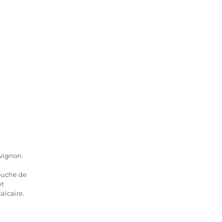
uvignon
ouche de
et
alcaire.