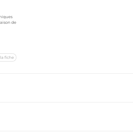
niques
vaison de
la fiche