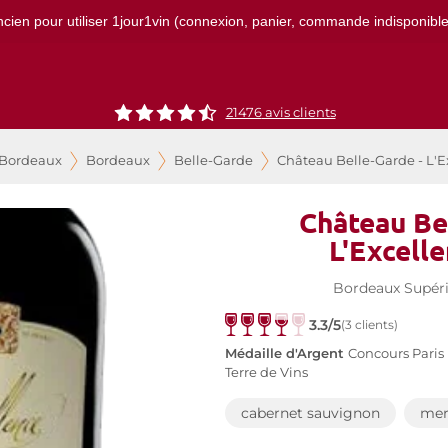
ncien pour utiliser 1jour1vin (connexion, panier, commande indisponibles)
21476
avis clients
 Bordeaux
Bordeaux
Belle-Garde
Château Belle-Garde - L'E
Château Be
L'Excell
Bordeaux Supér
3.3/5
(3 clients)
Médaille d'Argent
Concours Paris
Terre de Vins
cabernet sauvignon
mer