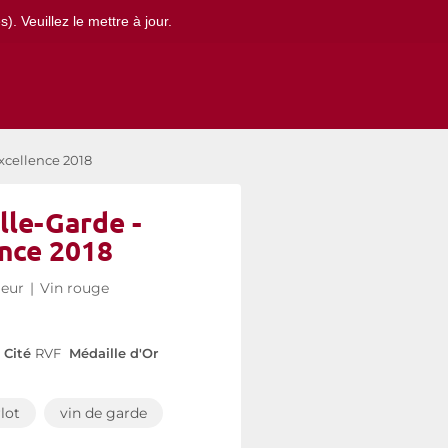
. Veuillez le mettre à jour.
xcellence 2018
lle-Garde -
ence 2018
ieur
|
Vin rouge
Cité
RVF
Médaille d'Or
lot
vin de garde