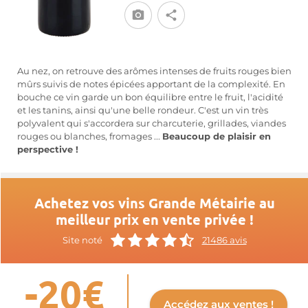
Au nez, on retrouve des arômes intenses de fruits rouges bien
mûrs suivis de notes épicées apportant de la complexité. En
bouche ce vin garde un bon équilibre entre le fruit, l'acidité
et les tanins, ainsi qu'une belle rondeur. C'est un vin très
polyvalent qui s'accordera sur charcuterie, grillades, viandes
rouges ou blanches, fromages ...
Beaucoup de plaisir en
perspective !
Achetez vos vins Grande Métairie au
meilleur prix en vente privée !
Site noté
21486 avis
-20€
Accédez aux ventes !