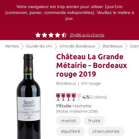
Votre navigateur est trop ancien pour utiliser 1jour1vin
(connexion, panier, commande indisponibles). Veuillez le mettre à
jour.
21486
avis clients
Ventes
Guide du vin
Vins de Bordeaux
Bordeaux
Gran
Château La Grande
Métairie - Bordeaux
rouge 2019
Bordeaux
|
Vin rouge
4/5
(2 clients)
1*Étoile
Hachette
(Notes millésime 2018)
merlot
fruité
équilibré
charcuteries