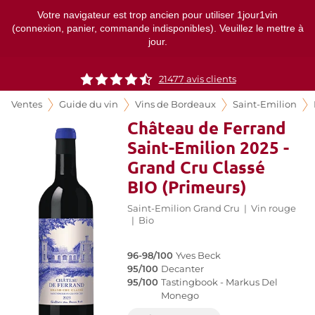
Votre navigateur est trop ancien pour utiliser 1jour1vin
(connexion, panier, commande indisponibles). Veuillez le mettre à
jour.
21477
avis clients
Ventes
Guide du vin
Vins de Bordeaux
Saint-Emilion
Château de Ferrand
Saint-Emilion 2025 -
Grand Cru Classé
BIO (Primeurs)
Saint-Emilion Grand Cru
|
Vin rouge
|
Bio
96-98/100
Yves Beck
95/100
Decanter
95/100
Tastingbook - Markus Del
Monego