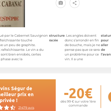
ué par le Cabernet Sauvignon
structure
. Les angles doivent
statu
afraîchissante touche
racée
donc s’arrondir en fin
pour
ve un peu de graphite.
de bouche, mais je ne
aller
afraîchissante. Le vin a du
pense pas que ce sera
de
 sont bien enrobés, certes
un problème pour ce
l’avan
 phase avec la
vin. Il a une
-20€
vins Ségur de
illeur prix en
privée !
dès 99 € sur votre 1ère
commande
21479 avis