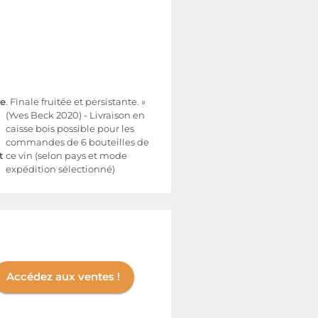
re
. Finale fruitée et persistante. »
(Yves Beck 2020) - Livraison en
caisse bois possible pour les
commandes de 6 bouteilles de
t
ce vin (selon pays et mode
expédition sélectionné)
Accédez aux ventes !