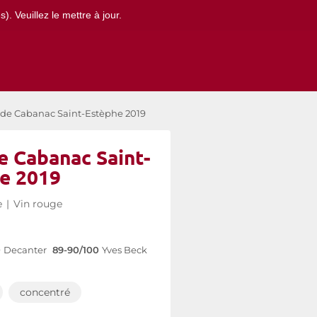
. Veuillez le mettre à jour.
de Cabanac Saint-Estèphe 2019
e Cabanac Saint-
e 2019
e
|
Vin rouge
0
Decanter
89-90/100
Yves Beck
concentré