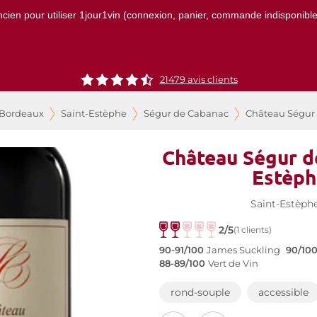
ncien pour utiliser 1jour1vin (connexion, panier, commande indisponibles)
21479
avis clients
 Bordeaux
Saint-Estèphe
Ségur de Cabanac
Château Ségur 
Château Ségur d
Estèph
Saint-Estèph
2/5
(1 clients)
90-91/100
James Suckling
90/10
88-89/100
Vert de Vin
rond-souple
accessible