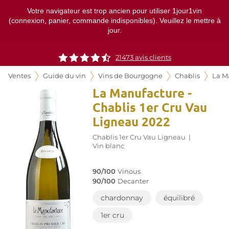
Votre navigateur est trop ancien pour utiliser 1jour1vin
(connexion, panier, commande indisponibles). Veuillez le mettre à
jour.
21473
avis clients
Ventes
Guide du vin
Vins de Bourgogne
Chablis
La M
La Manufacture -
Chablis 1er Cru Vau
Ligneau 2022
Chablis 1er Cru Vau Ligneau
|
Vin blanc
90/100
Vinous
90/100
Decanter
chardonnay
équilibré
1er cru