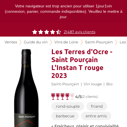
Votre navigateur est trop ancien pour utiliser 1jour1vin
(connexion, panier, commande indisponibles). Veuillez le mettre à
jour.
21487
avis clients
Ventes
Guide du vin
Vins de Loire
Saint-Pourçain
Les 
Les Terres d'Ocre -
Saint Pourçain
L'Instan T rouge
2023
Saint-Pourçain
|
Vin rouge
|
Bio
4/5
(2 clients)
rond-souple
friand
barbecue
entre amis
« Fraîcheur, plaisir et convivialité