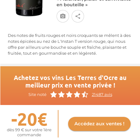
en bouteille »
Des notes de fruits rouges et noirs croquants se mêlent à des
notes épicées au nez de L'Instan T version rouge, qui nous
offre par ailleurs une bouche souple et fraîche, plaisante et
fruitée, tout en gourmandise et en légèreté.
Achetez vos vins Les Terres d'Ocre au
meilleur prix en vente privée !
Site noté
21487 avis
-20€
Accédez aux ventes !
dès 99 € sur votre 1ère
commande