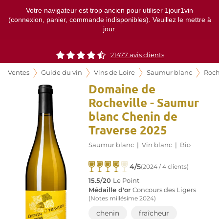
Votre navigateur est trop ancien pour utiliser 1jour1vin
(connexion, panier, commande indisponibles). Veuillez le mettre à
jour.
21477
avis clients
Ventes
Guide du vin
Vins de Loire
Saumur blanc
Roch
Domaine de
Rocheville - Saumur
blanc Chenin de
Traverse 2025
Saumur blanc
|
Vin blanc
|
Bio
4/5
(2024 / 4 clients)
15.5/20
Le Point
Médaille d'or
Concours des Ligers
(Notes millésime 2024)
chenin
fraîcheur