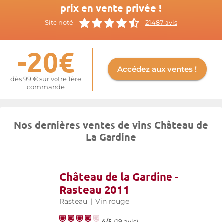
prix en vente privée !
Plus d'informations sur le site de
La Gardine
Site noté
21487 avis
-20€
Accédez aux ventes !
dès 99 € sur votre 1ère
commande
Nos dernières ventes de vins Château de
La Gardine
Château de la Gardine -
Rasteau 2011
Rasteau
|
Vin rouge
4/5
(
19 avis
)