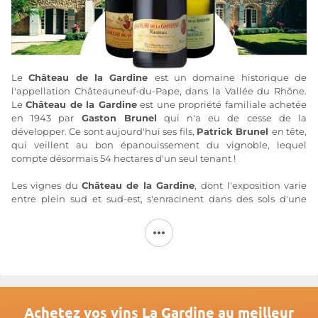
Le
Château de la Gardine
est un domaine historique de
l'appellation Châteauneuf-du-Pape, dans la Vallée du Rhône.
Le
Château de la Gardine
est une propriété familiale achetée
en 1943 par
Gaston Brunel
qui n'a eu de cesse de la
développer. Ce sont aujourd'hui ses fils,
Patrick Brunel
en tête,
qui veillent au bon épanouissement du vignoble, lequel
compte désormais 54 hectares d'un seul tenant !
Les vignes du
Château de la Gardine
,
dont l'exposition varie
entre plein sud et sud-est, s'enracinent dans des sols d'une
diversité caractéristique du cru (cailloux roulés, débris calcaires)
et surplombent la Vallée du Rhône. Elles font l'objet de soins
raisonnés et d'une conduite sans concessions visant des
rendements à minima. Des sélections parcellaires rigoureuses,
des vendanges manuelles et des vinifications traditionnelles,
associées à des élevages en fûts, permettent de conférer aux
différentes cuvées du
Château de la Gardine
toute l'âme si
exceptionnelle du terroir de Châteauneuf-du-Pape.
Achetez vos vins La Gardine au meilleur