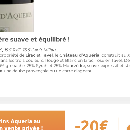
re suave et équilibré !
8
, 15.5
RVF,
15.5
Gault Millau...
propriété de
Lirac
et
Tavel
, le
Château d’Aquéria
, construit au 
ans les trois couleurs. Rouge et Blanc en Lirac, rosé en Tavel. 
% grenache, 25% Syrah et 25% Mourvèdre, suave, expressif et st
r une daube provençale ou un carré d’agneau...
-20€
ins Aqueria au
n vente privée !