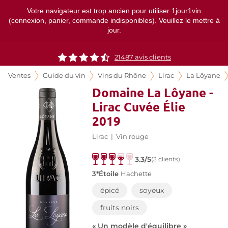
Votre navigateur est trop ancien pour utiliser 1jour1vin
(connexion, panier, commande indisponibles). Veuillez le mettre à
jour.
21487
avis clients
Ventes
Guide du vin
Vins du Rhône
Lirac
La Lôyane
Domaine La Lôyane -
Lirac Cuvée Élie
2019
Lirac
|
Vin rouge
3.3/5
(3 clients)
3*Étoile
Hachette
épicé
soyeux
fruits noirs
« Un modèle d'équilibre »