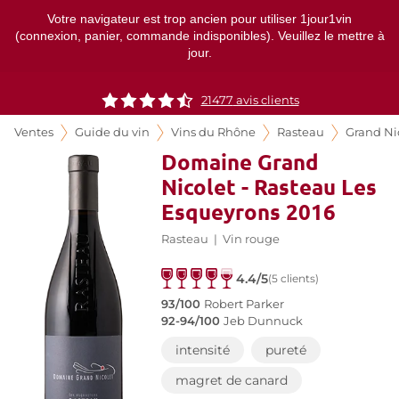
Votre navigateur est trop ancien pour utiliser 1jour1vin
(connexion, panier, commande indisponibles). Veuillez le mettre à
jour.
21477
avis clients
Ventes
Guide du vin
Vins du Rhône
Rasteau
Grand Ni
Domaine Grand
Nicolet - Rasteau Les
Esqueyrons 2016
Rasteau
|
Vin rouge
4.4/5
(5 clients)
93/100
Robert Parker
92-94/100
Jeb Dunnuck
intensité
pureté
magret de canard