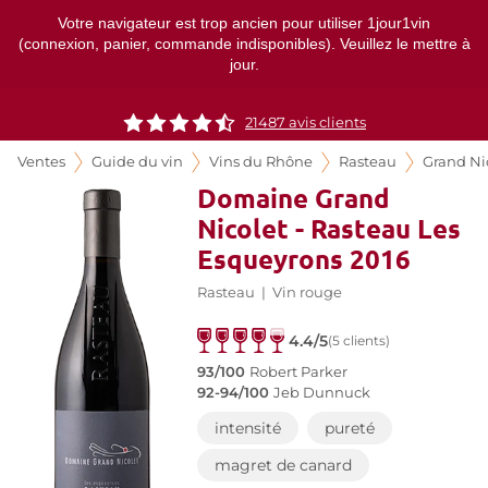
Votre navigateur est trop ancien pour utiliser 1jour1vin
(connexion, panier, commande indisponibles). Veuillez le mettre à
jour.
21487
avis clients
Ventes
Guide du vin
Vins du Rhône
Rasteau
Grand Ni
Domaine Grand
Nicolet - Rasteau Les
Esqueyrons 2016
Rasteau
|
Vin rouge
4.4/5
(5 clients)
93/100
Robert Parker
92-94/100
Jeb Dunnuck
intensité
pureté
magret de canard