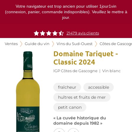
Votre navigateur est trop ancien pour utiliser 1jour1vin
(connexion, panier, commande indisponibles). Veuillez le mettre à
jour.
21479
avis clients
Ventes
Guide du vin
Vins du Sud-Ouest
Côtes de Gascog
Domaine Tariquet -
Classic 2024
IGP Côtes de Gascogne
|
Vin blanc
fraîcheur
accessible
huîtres et fruits de mer
petit canon
« La cuvée historique du
domaine depuis 1982 »