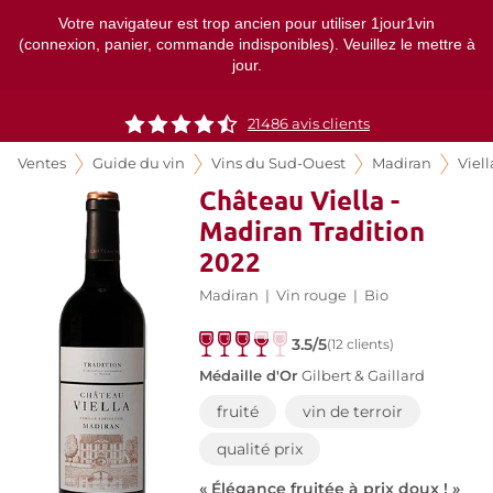
Votre navigateur est trop ancien pour utiliser 1jour1vin
(connexion, panier, commande indisponibles). Veuillez le mettre à
jour.
21486
avis clients
Ventes
Guide du vin
Vins du Sud-Ouest
Madiran
Viell
Château Viella -
Madiran Tradition
2022
Madiran
|
Vin rouge
|
Bio
3.5/5
(12 clients)
Médaille d'Or
Gilbert & Gaillard
fruité
vin de terroir
qualité prix
« Élégance fruitée à prix doux ! »