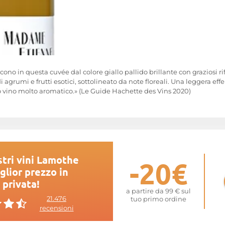
scono in questa cuvée dal colore giallo pallido brillante con graziosi ri
agrumi e frutti esotici, sottolineato da note floreali. Una leggera ef
to vino molto aromatico.» (Le Guide Hachette des Vins 2020)
stri vini Lamothe
-20€
glior prezzo in
 privata!
a partire da 99 € sul
21.476
tuo primo ordine
recensioni