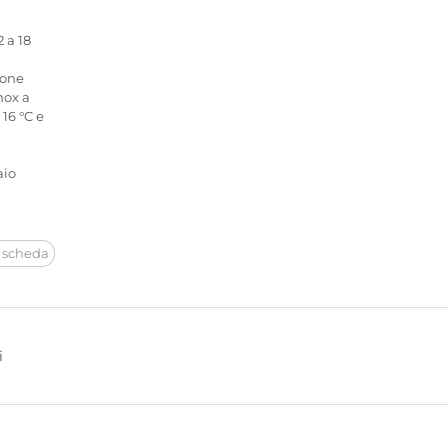
 a 18
ione
nox a
16 °C e
aio
 scheda
i