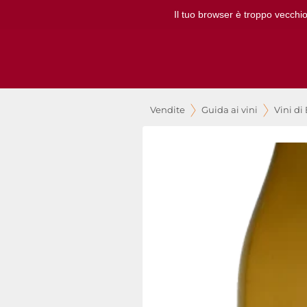
Il tuo browser è troppo vecchio
Vendite
Guida ai vini
Vini di