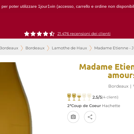
 per poter utilizzare 1jour1vin (accesso, carrello e ordine non disponibil
21.476 recensioni dei clienti
 Bordeaux
Bordeaux
Lamothe de Haux
Madame Etienne - J
Madame Etienn
amour
Bordeaux
|
2.5/5
(4 clienti)
2*Coup de Coeur
Hachette