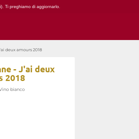
i). Ti preghiamo di aggiornarlo.
'ai deux amours 2018
e - J'ai deux
s 2018
Vino bianco