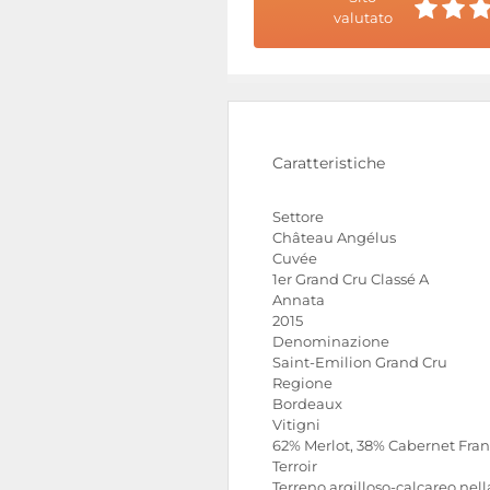
valutato
Caratteristiche
Settore
Château Angélus
Cuvée
1er Grand Cru Classé A
Annata
2015
Denominazione
Saint-Emilion Grand Cru
Regione
Bordeaux
Vitigni
62% Merlot, 38% Cabernet Fra
Terroir
Terreno argilloso-calcareo nell