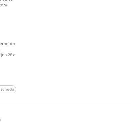
eo sul
, cemento
i
(da 28 a
 scheda
i