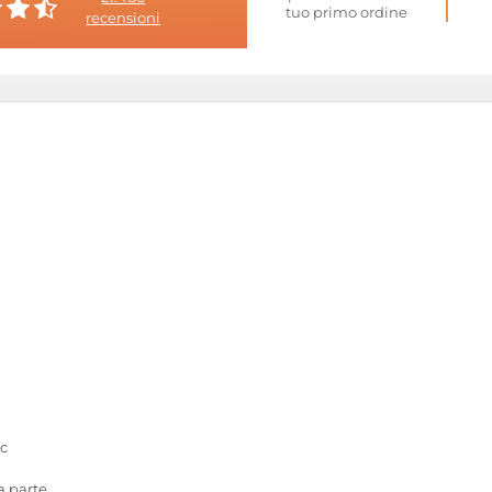
tuo primo ordine
recensioni
nc
a parte