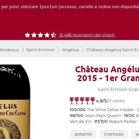
 per poter utilizzare 1jour1vin (accesso, carrello e ordine non disponibil
21.486 recensioni dei clienti
 Bordeaux
Saint-Emilion
Angélus
Château Angélus Saint-Emi
Château Angélu
2015 - 1er Gra
Saint-Emilion Gran
4.8/5
(17 clienti)
100/100
The Wine Cellar Insider - 
98/100
Jean-Marc Quarin
19/20
B
Vert de Vin
97/100
Robert Parker
potente
cremoso
e