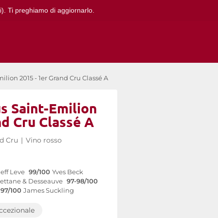
i). Ti preghiamo di aggiornarlo.
lion 2015 - 1er Grand Cru Classé A
s Saint-Emilion
nd Cru Classé A
d Cru
|
Vino rosso
Jeff Leve
99/100
Yves Beck
ettane & Desseauve
97-98/100
97/100
James Suckling
ccezionale