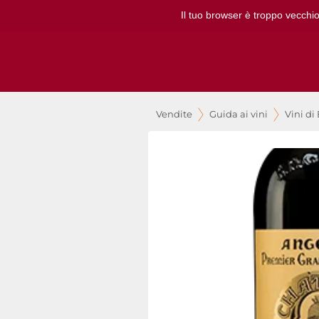
Il tuo browser è troppo vecchio
Vendite
Guida ai vini
Vini di