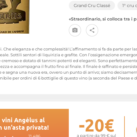
Grand Cru Classé
1° cru 
«Straordinario, si colloca tra i
i. Che eleganza e che complessità! L’affinamento si fa da parte per lasc
ale. Sottili sentori di liquirizia e grafite. Con l’ossigenazione emergon
o è cremoso e dotato di tannini potenti ed eleganti. Sono perfettament
ezza e accompagna il frutto fino al finale. Il finale è raffinato e persi
 segna una nuova era, ovvero un punto di arrivo; siamo decisamente t
ibile per ordini di 6 bottiglie di questo vino (a seconda del Paese e 
-20€
 vini Angélus al
n un’asta privata!
a partire da 99 € sul
21.486