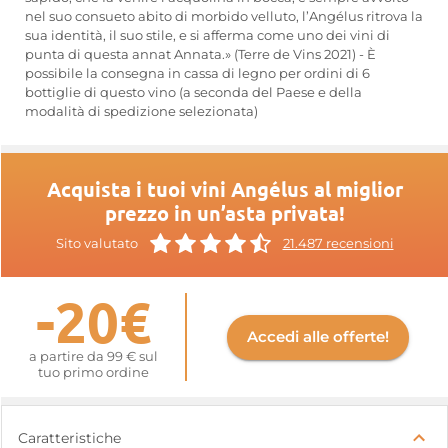
nel suo consueto abito di morbido velluto, l’Angélus ritrova la
sua identità, il suo stile, e si afferma come uno dei vini di
punta di questa annat Annata.» (Terre de Vins 2021) - È
possibile la consegna in cassa di legno per ordini di 6
bottiglie di questo vino (a seconda del Paese e della
modalità di spedizione selezionata)
Acquista i tuoi vini Angélus al miglior
prezzo in un’asta privata!
Sito valutato
21.487 recensioni
-20€
Accedi alle offerte!
a partire da 99 € sul
tuo primo ordine
Caratteristiche