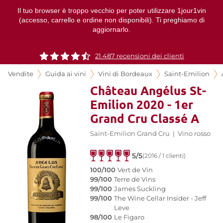
Il tuo browser è troppo vecchio per poter utilizzare 1jour1vin
(accesso, carrello e ordine non disponibili). Ti preghiamo di
aggiornarlo.
21.487 recensioni dei clienti
Vendite
Guida ai vini
Vini di Bordeaux
Saint-Emilion
Château Angélus St-
Emilion 2020 - 1er
Grand Cru Classé A
Saint-Emilion Grand Cru
|
Vino rosso
5/5
(2016 / 1 clienti)
100/100
Vert de Vin
99/100
Terre de Vins
99/100
James Suckling
99/100
The Wine Cellar Insider - Jeff
Leve
98/100
Le Figaro