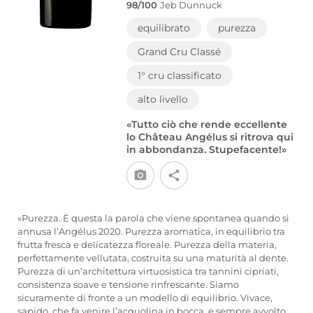
98/100
Jeb Dunnuck
equilibrato
purezza
Grand Cru Classé
1° cru classificato
alto livello
«Tutto ciò che rende eccellente
lo Château Angélus si ritrova qui
in abbondanza. Stupefacente!»
«Purezza. È questa la parola che viene spontanea quando si
annusa l’Angélus 2020. Purezza aromatica, in equilibrio tra
frutta fresca e delicatezza floreale. Purezza della materia,
perfettamente vellutata, costruita su una maturità al dente.
Purezza di un’architettura virtuosistica tra tannini cipriati,
consistenza soave e tensione rinfrescante. Siamo
sicuramente di fronte a un modello di equilibrio. Vivace,
sapido, che fa venire l’acquolina in bocca, e sempre avvolto