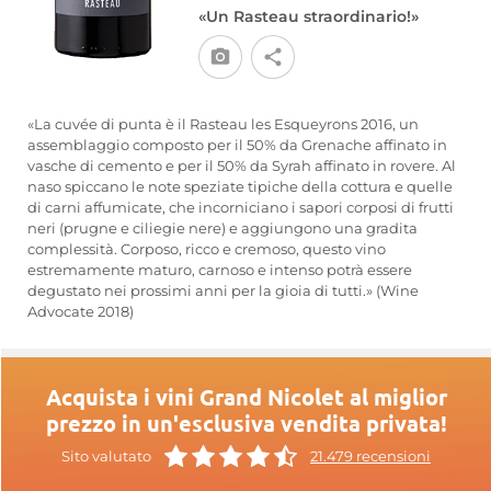
«Un Rasteau straordinario!»
«La cuvée di punta è il Rasteau les Esqueyrons 2016, un
assemblaggio composto per il 50% da Grenache affinato in
vasche di cemento e per il 50% da Syrah affinato in rovere. Al
naso spiccano le note speziate tipiche della cottura e quelle
di carni affumicate, che incorniciano i sapori corposi di frutti
neri (prugne e ciliegie nere) e aggiungono una gradita
complessità. Corposo, ricco e cremoso, questo vino
estremamente maturo, carnoso e intenso potrà essere
degustato nei prossimi anni per la gioia di tutti.» (Wine
Advocate 2018)
Acquista i vini Grand Nicolet al miglior
prezzo in un'esclusiva vendita privata!
Sito valutato
21.479 recensioni