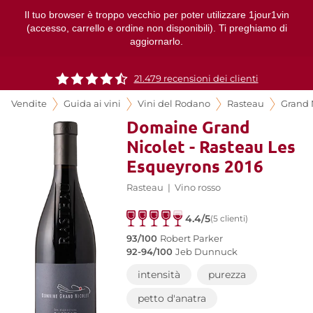
Il tuo browser è troppo vecchio per poter utilizzare 1jour1vin
(accesso, carrello e ordine non disponibili). Ti preghiamo di
aggiornarlo.
21.479 recensioni dei clienti
Vendite
Guida ai vini
Vini del Rodano
Rasteau
Grand 
Domaine Grand
Nicolet - Rasteau Les
Esqueyrons 2016
Rasteau
|
Vino rosso
4.4/5
(5 clienti)
93/100
Robert Parker
92-94/100
Jeb Dunnuck
intensità
purezza
petto d'anatra