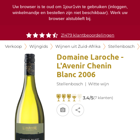
Uw browser is te oud om 1jour1vin te gebruiken (inloggen,
winkelmandje en bestellen zijn niet beschikbaar). Werk uw
browser alstublieft bij.
21479 klantbeoordelingen
Verkoop
Wijngids
Wijnen uit Zuid-Afrika
Stellenbosch
Domaine Laroche -
L'Avenir Chenin
Blanc 2006
Stellenbosch
|
Witte wijn
3.4/5
(7 klanten)