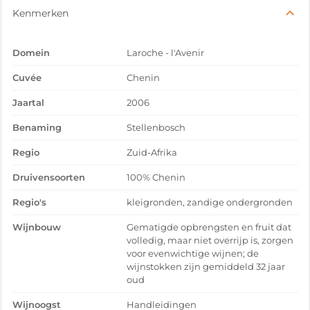
Kenmerken
Domein
Laroche - l'Avenir
Cuvée
Chenin
Jaartal
2006
Benaming
Stellenbosch
Regio
Zuid-Afrika
Druivensoorten
100% Chenin
Regio's
kleigronden, zandige ondergronden
Wijnbouw
Gematigde opbrengsten en fruit dat
volledig, maar niet overrijp is, zorgen
voor evenwichtige wijnen; de
wijnstokken zijn gemiddeld 32 jaar
oud
Wijnoogst
Handleidingen