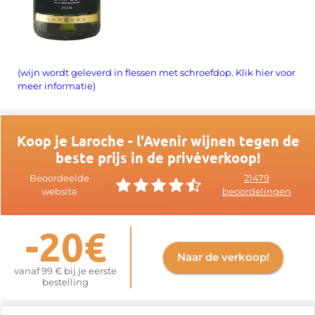
(wijn wordt geleverd in flessen met schroefdop. Klik hier voor
meer informatie)
Koop je Laroche - l'Avenir wijnen tegen de
beste prijs in de privéverkoop!
Beoordeelde
21479
website
beoordelingen
-20€
Naar de verkoop!
vanaf 99 € bij je eerste
bestelling