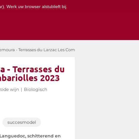
). Werk uw browser alstublieft bij.
emoura - Terrasses du Larzac Les Combariolles 2023
 - Terrasses du
bariolles 2023
ode wijn
|
Biologisch
succesmodel
 Languedoc, schitterend en