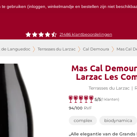
te gebruiken (inloggen, winkelmandje en bestellen zijn niet beschikbaar
21486 klantbeoordelingen
t de Languedoc
Terrasses du Larzac
Cal Demoura
Mas Cal D
Mas Cal Demoura
Larzac Les Com
Terrasses du Larzac
|
R
5/5
(1 klanten)
94/100
RVF
complex
biodynamica
„Alle elegantie van de Grands