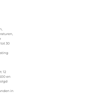
n,
raturen,
e
tot 30
sting
: 12
500 en
volgd
anden in