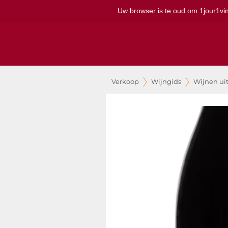
Uw browser is te oud om 1jour1vin 
Verkoop
Wijngids
Wijnen ui