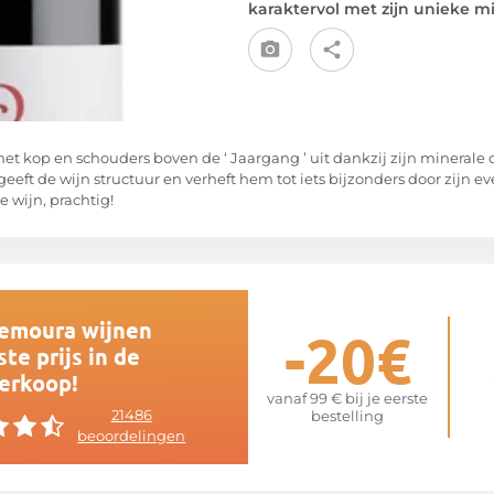
karaktervol met zijn unieke m
t kop en schouders boven de ‘ Jaargang ’ uit dankzij zijn minerale d
 geeft de wijn structuur en verheft hem tot iets bijzonders door zijn
wijn, prachtig!
Demoura wijnen
-20€
te prijs in de
erkoop!
vanaf 99 € bij je eerste
21486
bestelling
beoordelingen