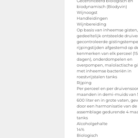
Gecertificeerd biologisch en
biodynamisch (Biodyvin)
Wijnoogst
Handleidingen
Wijnbereiding
Op basis van inheemse gisten,
gedeeltelijk ontsteelde druive
gecontroleerde gistingstempe
rijpingstijden afgestemd op d
kenmerken van elk perceel (15 
dagen), onderdompelen en
overpompen, malolactische gi
met inheemse bacteriën in
roestvrijstalen tanks
Rijping
Per perceel en per druivensoort
maanden in demi-muids van 
600 liter en in grote vaten, ge
door een harmonisatie van de
assemblage gedurende 4 ma
tanks
Alcoholgehalte
14%
Biologisch