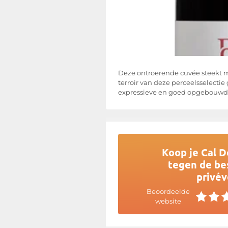
Deze ontroerende cuvée steekt me
terroir van deze perceelsselectie
expressieve en goed opgebouwde 
Koop je Cal 
tegen de bes
privév
Beoordeelde
website