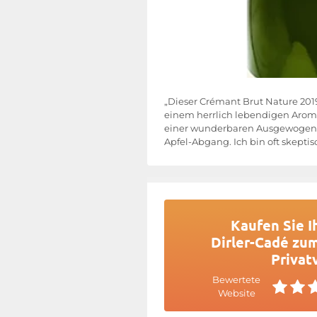
„Dieser Crémant Brut Nature 2019
einem herrlich lebendigen Aroma v
einer wunderbaren Ausgewogenhei
Apfel-Abgang. Ich bin oft skeptisc
Kaufen Sie I
Dirler-Cadé zum
Privat
Bewertete
Website