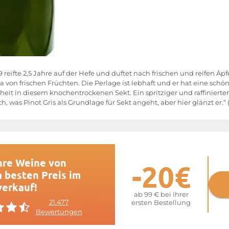
 reifte 2,5 Jahre auf der Hefe und duftet nach frischen und reifen 
on frischen Früchten. Die Perlage ist lebhaft und er hat eine schöne,
t in diesem knochentrockenen Sekt. Ein spritziger und raffinierter
h, was Pinot Gris als Grundlage für Sekt angeht, aber hier glänzt er.“
hre Weine von
-20€
 besten Preis im
verkauf!
ab 99 € bei Ihrer
21.477
ersten Bestellung
Bewertungen