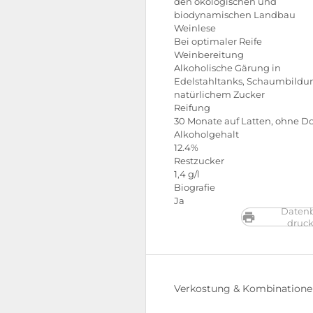
den ökologischen und
biodynamischen Landbau
Weinlese
Bei optimaler Reife
Weinbereitung
Alkoholische Gärung in
Edelstahltanks, Schaumbildu
natürlichem Zucker
Reifung
30 Monate auf Latten, ohne D
Alkoholgehalt
12.4%
Restzucker
1,4 g/l
Biografie
Ja
Datenb
druc
Verkostung & Kombination