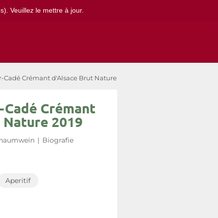
. Veuillez le mettre à jour.
-Cadé Crémant d'Alsace Brut Nature 2019
r-Cadé Crémant
t Nature 2019
haumwein
|
Biografie
Aperitif