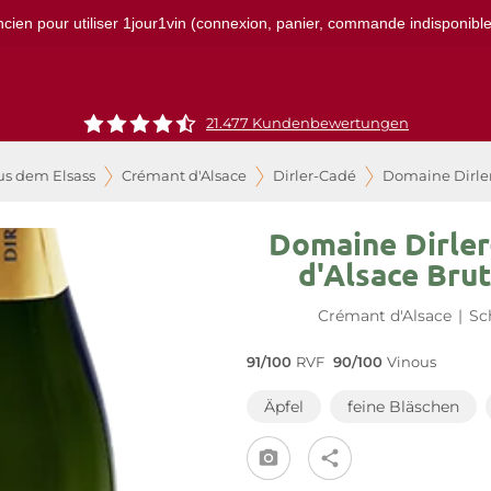
ncien pour utiliser 1jour1vin (connexion, panier, commande indisponibles)
21.477 Kundenbewertungen
us dem Elsass
Crémant d'Alsace
Dirler-Cadé
Domaine Dirler
Domaine Dirle
d'Alsace Bru
Crémant d'Alsace
|
Sc
91/100
RVF
90/100
Vinous
Äpfel
feine Bläschen