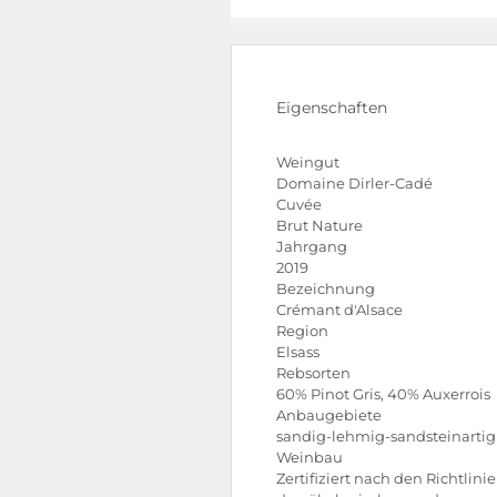
Eigenschaften
Weingut
Domaine Dirler-Cadé
Cuvée
Brut Nature
Jahrgang
2019
Bezeichnung
Crémant d'Alsace
Region
Elsass
Rebsorten
60% Pinot Gris, 40% Auxerrois
Anbaugebiete
sandig-lehmig-sandsteinartig
Weinbau
Zertifiziert nach den Richtlinie