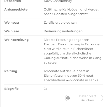
Rebsorten
100% Chardonnay
Anbaugebiete
Oolithische Kalkböden und Mergel,
nach Südosten ausgerichtet
Weinbau
Zertifiziert biologisch
Weinlese
Bedienungsanleitungen
Weinbereitung
Direkte Pressung der ganzen
Trauben, Dekantierung in Tanks, der
Most wird direkt in Eichenfässer
abgefüllt, um die alkoholische
Gärung auf natürliche Weise in Gang
zu setzen
Reifung
12 Monate auf der Feinhefe in
Eichenfässern (davon 30 % neu),
anschließend 4–6 Monate in Tanks
Biografie
Ja
Datenblatt
drucken