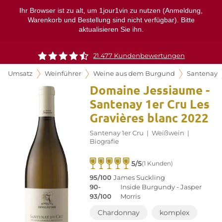
Ihr Browser ist zu alt, um 1jour1vin zu nutzen (Anmeldung,
Warenkorb und Bestellung sind nicht verfügbar). Bitte
aktualisieren Sie ihn.
21.477 Kundenbewertungen
Umsatz
Weinführer
Weine aus dem Burgund
Santenay
Domaine Jessiaume -
Santenay 1er Cru Les
Gravières blanc 2022
Santenay 1er Cru
|
Weißwein
|
Biografie
5/5
(1 Kunden)
95/100
James Suckling
90-
Inside Burgundy - Jasper
93/100
Morris
Chardonnay
komplex