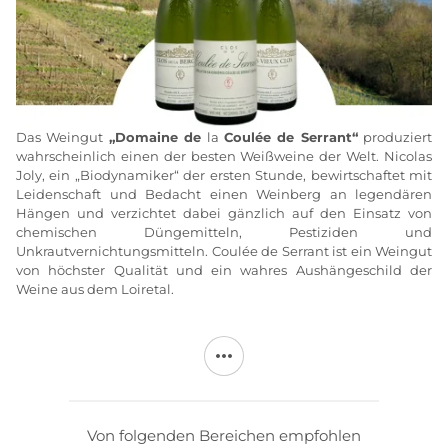
Das Weingut
„Domaine de
la
Coulée de Serrant“
produziert
wahrscheinlich einen der besten Weißweine der Welt. Nicolas
Joly, ein „Biodynamiker“ der ersten Stunde, bewirtschaftet mit
Leidenschaft und Bedacht einen Weinberg an legendären
Hängen und verzichtet dabei gänzlich auf den Einsatz von
chemischen Düngemitteln, Pestiziden und
Unkrautvernichtungsmitteln. Coulée de Serrant ist ein Weingut
von höchster Qualität und ein wahres Aushängeschild der
Weine aus dem Loiretal.
Die
Coulée de Serrant
ist für sich genommen bereits eine
kontrollierte Herkunftsbezeichnung mit einer Fläche von nur 7
Hektar. Die an sehr steilen Hängen oberhalb der Loire
gelegenen Rebstöcke der Rebsorte Chenin haben ein
Durchschnittsalter von über 35 bis 40 Jahren. Die ältesten, die
über 80 Jahre alt sind, liefern das Holz für die Anpflanzung
Von folgenden Bereichen empfohlen
neuer Rebstöcke, die die Einzigartigkeit des Ortes in sich