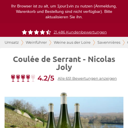
Ihr Browser ist zu alt, um 1jour1vin zu nutzen (Anmeldung,
Warenkorb und Bestellung sind nicht verfügbar). Bitte
aktualisieren Sie ihn.
21.486 Kundenbewertungen
Umsatz
Weinführer
Weine aus der Loire
Savennières
Coulée de Serrant - Nicolas
Joly
4.2/5
Alle 651 Bewertungen anzeigen