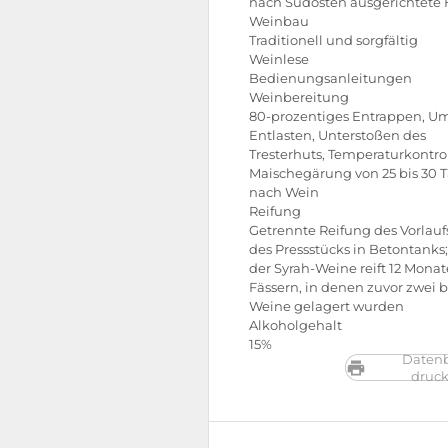
nach Südosten ausgerichtete
Weinbau
Traditionell und sorgfältig
Weinlese
Bedienungsanleitungen
Weinbereitung
80-prozentiges Entrappen, Um
Entlasten, Unterstoßen des
Tresterhuts, Temperaturkontrol
Maischegärung von 25 bis 30 T
nach Wein
Reifung
Getrennte Reifung des Vorlauf
des Pressstücks in Betontanks; 
der Syrah-Weine reift 12 Monat
Fässern, in denen zuvor zwei b
Weine gelagert wurden
Alkoholgehalt
15%
Datenb
druc