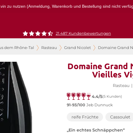
r1vin zu nutzen (Anmeldung, Warenkorb und Bestellung sind nicht verfügba
21.487 Kundenbewertungen
us dem Rhône-Tal
Rasteau
Grand Nicolet
Domaine Grand Nic
Domaine Grand N
Vieilles V
Rasteau
|
4.4/5
(5 Kunden)
91-93/100
Jeb Dunnuck
reife Früchte
Cassoulet
„Ein echtes Schnäppchen“