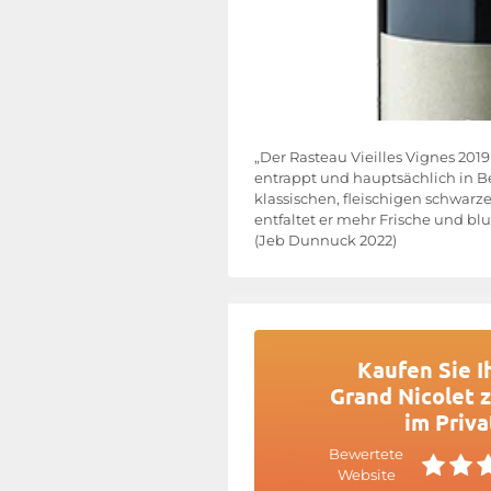
„Der Rasteau Vieilles Vignes 201
entrappt und hauptsächlich in B
klassischen, fleischigen schwarz
entfaltet er mehr Frische und b
(Jeb Dunnuck 2022)
Kaufen Sie I
Grand Nicolet 
im Priva
Bewertete
Website