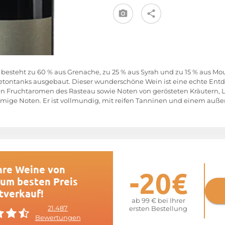
9 besteht zu 60 % aus Grenache, zu 25 % aus Syrah und zu 15 % aus Mo
etontanks ausgebaut. Dieser wunderschöne Wein ist eine echte Entd
en Fruchtaromen des Rasteau sowie Noten von gerösteten Kräutern, Le
lumige Noten. Er ist vollmundig, mit reifen Tanninen und einem au
hre Weine von
-20€
zum besten Preis
tverkauf!
ab 99 € bei Ihrer
21.487
ersten Bestellung
Bewertungen