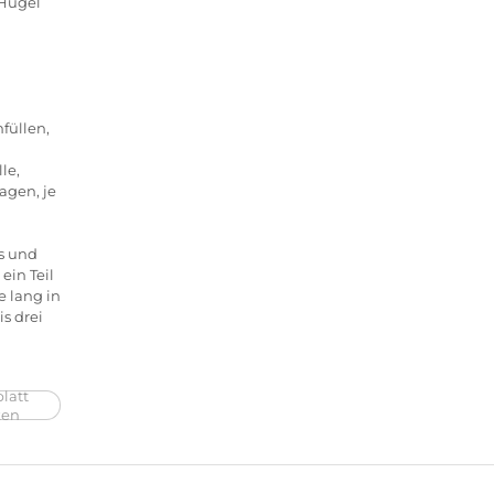
 Hügel
füllen,
le,
agen, je
s und
ein Teil
e lang in
is drei
latt
ken