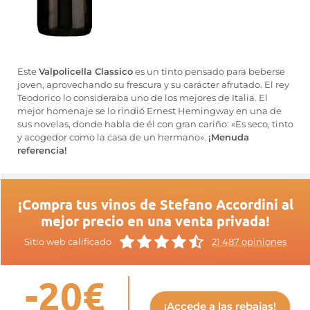
Este
Valpolicella Classico
es un tinto pensado para beberse
joven, aprovechando su frescura y su carácter afrutado. El rey
Teodorico lo consideraba uno de los mejores de Italia. El
mejor homenaje se lo rindió Ernest Hemingway en una de
sus novelas, donde habla de él con gran cariño: «Es seco, tinto
y acogedor como la casa de un hermano».
¡Menuda
referencia!
¡Compra tus vinos de Stefano Accordini al
mejor precio en una venta privada!
Sitio web calificado
21 487 opiniones
-20€
¡Accede a las rebajas!