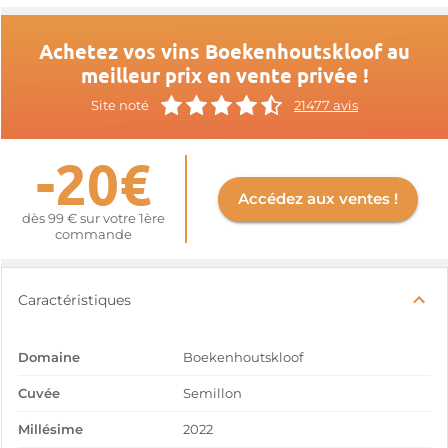
Achetez vos vins Boekenhoutskloof au
meilleur prix en vente privée !
Site noté
21477 avis
-20€
Accédez aux ventes !
dès 99 € sur votre 1ère
commande
Caractéristiques
Domaine
Boekenhoutskloof
Cuvée
Semillon
Millésime
2022