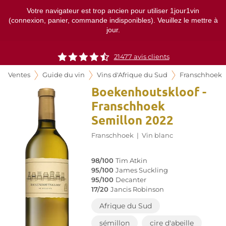
Votre navigateur est trop ancien pour utiliser 1jour1vin
(connexion, panier, commande indisponibles). Veuillez le mettre à
jour.
21477
avis clients
Ventes
Guide du vin
Vins d'Afrique du Sud
Franschhoek
Boekenhoutskloof -
Franschhoek
Semillon 2022
Franschhoek
|
Vin blanc
98/100
Tim Atkin
95/100
James Suckling
95/100
Decanter
17/20
Jancis Robinson
Afrique du Sud
sémillon
cire d'abeille