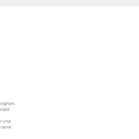
vignon,
erdot
ur une
 terre