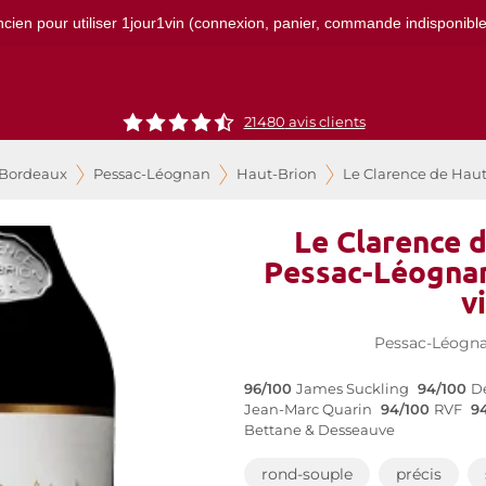
ncien pour utiliser 1jour1vin (connexion, panier, commande indisponibles)
21480
avis clients
 Bordeaux
Pessac-Léognan
Haut-Brion
Le Clarence de Haut
Le Clarence 
Pessac-Léognan
v
Pessac-Léogn
96/100
James Suckling
94/100
D
Jean-Marc Quarin
94/100
RVF
9
Bettane & Desseauve
rond-souple
précis