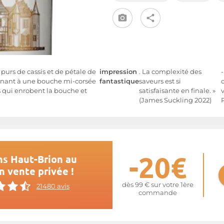
 purs de cassis et de pétale de
impression
. La complexité des
 menant à une bouche mi-corsée
fantastique
saveurs est si
ns qui enrobent la bouche et
satisfaisante en finale. »
(James Suckling 2022)
-20€
ns Haut-Brion au
n vente privée !
dès 99 € sur votre 1ère
21480 avis
commande