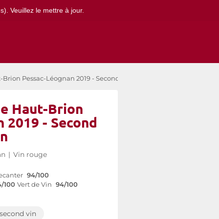
. Veuillez le mettre à jour.
-Brion Pessac-Léognan 2019 - Second vin
de Haut-Brion
 2019 - Second
in
an
|
Vin rouge
ecanter
94/100
4/100
Vert de Vin
94/100
second vin