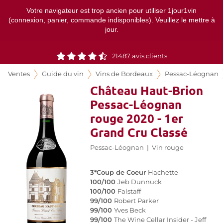
Votre navigateur est trop ancien pour utiliser 1jour1vin
(connexion, panier, commande indisponibles). Veuillez le mettre à
jour.
21487
avis clients
Ventes
Guide du vin
Vins de Bordeaux
Pessac-Léognan
Château Haut-Brion
Pessac-Léognan
rouge 2020 - 1er
Grand Cru Classé
Pessac-Léognan
|
Vin rouge
3*Coup de Coeur
Hachette
100/100
Jeb Dunnuck
100/100
Falstaff
99/100
Robert Parker
99/100
Yves Beck
99/100
The Wine Cellar Insider - Jeff