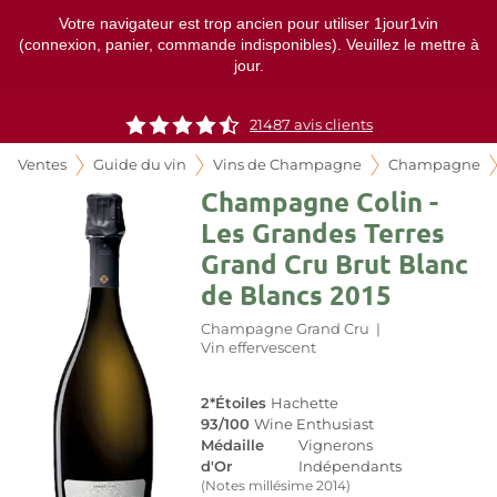
Votre navigateur est trop ancien pour utiliser 1jour1vin
(connexion, panier, commande indisponibles). Veuillez le mettre à
jour.
21487
avis clients
Ventes
Guide du vin
Vins de Champagne
Champagne
Champagne Colin -
Les Grandes Terres
Grand Cru Brut Blanc
de Blancs 2015
Champagne Grand Cru
|
Vin effervescent
2*Étoiles
Hachette
93/100
Wine Enthusiast
Médaille
Vignerons
d'Or
Indépendants
(Notes millésime 2014)