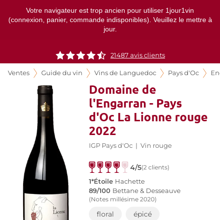
Votre navigateur est trop ancien pour utiliser 1jour1vin
(connexion, panier, commande indisponibles). Veuillez le mettre à
jour.
21487
avis clients
Ventes
Guide du vin
Vins de Languedoc
Pays d'Oc
En
Domaine de
l'Engarran - Pays
d'Oc La Lionne rouge
2022
IGP Pays d'Oc
|
Vin rouge
4/5
(2 clients)
1*Étoile
Hachette
89/100
Bettane & Desseauve
(Notes millésime 2020)
floral
épicé