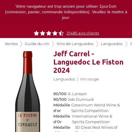
Votre navigateur est trop ancien pour utiliser 1jour1vin
(connexion, panier, commande indisponibles). Veuillez le mettre à
jour.
21485
avis clients
Ventes
Guide du vin
Vins de Languedoc
Languedoc
J
Jeff Carrel -
Languedoc Le Fiston
2024
Languedoc
|
Vin rouge
90/100
A. Larsson
90/100
Jeb Dunnuck
Médaille
Catavinum World Wine &
d'or
Spirits Competition
Médaille
International Wine &
d'Or
Spirits Competition
Médaille
50 Great Red Wines of