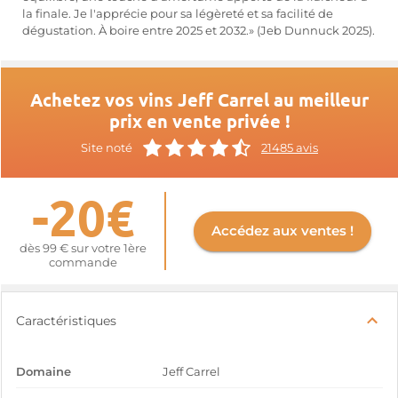
la finale. Je l'apprécie pour sa légèreté et sa facilité de
dégustation. À boire entre 2025 et 2032.» (Jeb Dunnuck 2025).
Achetez vos vins Jeff Carrel au meilleur
prix en vente privée !
Site noté
21485 avis
-20€
Accédez aux ventes !
dès 99 € sur votre 1ère
commande
Caractéristiques
Domaine
Jeff Carrel