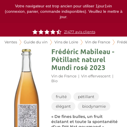
Votre navigateur est trop ancien pour utiliser 1jour1vin
(connexion, panier, commande indisponibles). Veuillez le mettre à
jour.
21477
avis clients
Ventes
Guide du vin
Vins de Loire
Vin de France
Frédé
Frédéric Mabileau -
Pétillant naturel
Mundi rosé 2023
Vin de France
|
Vin effervescent
|
Bio
fruité
pétillant
élégant
biodynamie
« De fines bulles, un fruit
éclatant et toute la spontanéité
d’un Pét Nat gourmand »