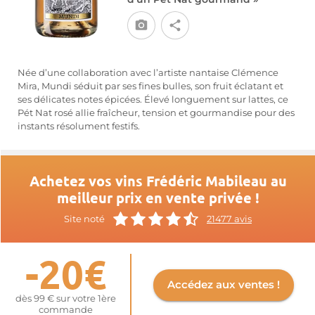
Née d’une collaboration avec l’artiste nantaise Clémence
Mira, Mundi séduit par ses fines bulles, son fruit éclatant et
ses délicates notes épicées. Élevé longuement sur lattes, ce
Pét Nat rosé allie fraîcheur, tension et gourmandise pour des
instants résolument festifs.
Achetez vos vins Frédéric Mabileau au
meilleur prix en vente privée !
Site noté
21477 avis
-20€
Accédez aux ventes !
dès 99 € sur votre 1ère
commande