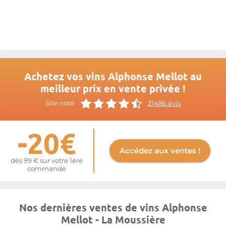
Mellot
fils gère également le
Domaine des Pénitents
en IGP
Côtes de la Charité, à seulement 35 kilomètres des bases
sancerroises de la famille. Un vignoble de 18 hectares planté de
Chardonnay et de Pinot Noir sur des calcaires à entroque,
exposé plein sud, mené selon les mêmes critères qualitatifs
pour livrer deux cuvées classées en IGP qui n'ont rien à envier à
celles du domaine principal.
Achetez vos vins Alphonse Mellot au
Plus d'informations sur le site de
Alphonse Mellot
meilleur prix en vente privée !
Site noté
21486 avis
-20€
Accédez aux ventes !
dès 99 € sur votre 1ère
commande
Nos dernières ventes de vins Alphonse
Mellot - La Moussière