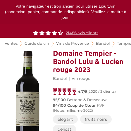
Votre navigateur est trop ancien pour utiliser 1jour1vin
(connexion, panier, commande indisponibles). Veuillez le mettre à
jour.
21486
avis clients
Ventes
Guide du vin
Vins de Provence
Bandol
Tempie
Domaine Tempier -
Bandol Lulu & Lucien
rouge 2023
Bandol
|
Vin rouge
4.7/5
(2020 / 3 clients)
95/100
Bettane & Desseauve
94/100 Coup de Cœur
RVF
(Notes millésime 2022)
élégant
fruits noirs
délicat