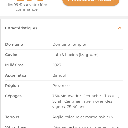
dès 99 € sur votre 1ère
commande
Caractéristiques
Domaine
Domaine Tempier
Cuvée
Lulu & Lucien (Magnum)
Millésime
2023
Appellation
Bandol
Région
Provence
Cépages
75% Mourvèdre, Grenache, Cinsault,
Syrah, Carignan, âge moyen des
vignes : 35-40 ans
Terroirs
Argilo-calcaire et marno-sableux
Viticulture
Démarche biodynamique, en cours