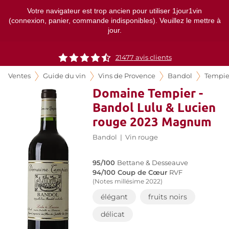
Votre navigateur est trop ancien pour utiliser 1jour1vin
(connexion, panier, commande indisponibles). Veuillez le mettre à
jour.
21477
avis clients
Ventes
Guide du vin
Vins de Provence
Bandol
Tempie
Domaine Tempier -
Bandol Lulu & Lucien
rouge 2023 Magnum
Bandol
|
Vin rouge
95/100
Bettane & Desseauve
94/100 Coup de Cœur
RVF
(Notes millésime 2022)
élégant
fruits noirs
délicat