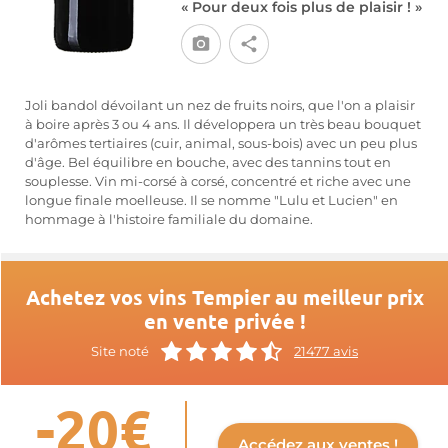
« Pour deux fois plus de plaisir ! »
Joli bandol dévoilant un nez de fruits noirs, que l'on a plaisir
à boire après 3 ou 4 ans. Il développera un très beau bouquet
d'arômes tertiaires (cuir, animal, sous-bois) avec un peu plus
d'âge. Bel équilibre en bouche, avec des tannins tout en
souplesse. Vin mi-corsé à corsé, concentré et riche avec une
longue finale moelleuse. Il se nomme "Lulu et Lucien" en
hommage à l'histoire familiale du domaine.
Achetez vos vins Tempier au meilleur prix
en vente privée !
Site noté
21477 avis
-20€
Accédez aux ventes !