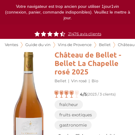
Votre navigateur est trop ancien pour utiliser 1jour1vin
(connexion, panier, commande indisponibles). Veuillez le mettre à
jour.
21476
avis clients
Ventes
Guide du vin
Vins de Provence
Bellet
Château 
Château de Bellet -
Bellet La Chapelle
rosé 2025
Bellet
|
Vin rosé
|
Bio
4/5
(2023 / 3 clients)
fraîcheur
fruits exotiques
gastronomie