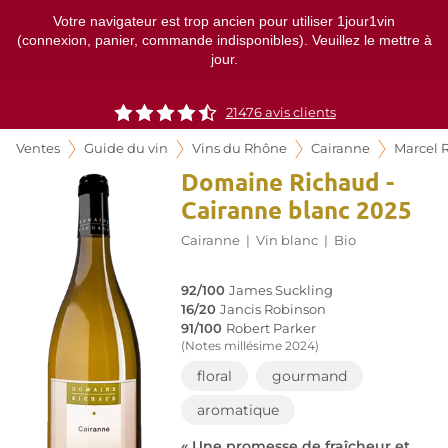
Votre navigateur est trop ancien pour utiliser 1jour1vin
(connexion, panier, commande indisponibles). Veuillez le mettre à
jour.
21476
avis clients
Ventes
Guide du vin
Vins du Rhône
Cairanne
Marcel 
Domaine Richaud -
Cairanne blanc 2025
Cairanne
|
Vin blanc
|
Bio
92/100
James Suckling
16/20
Jancis Robinson
91/100
Robert Parker
(Notes millésime 2024)
floral
gourmand
aromatique
« Une promesse de fraîcheur et