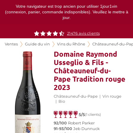
Votre navigateur est trop ancien pour utiliser 1jour1vin
(connexion, panier, commande indisponibles). Veuillez le mettre à
jour.
21476
avis clients
Ventes
Guide du vin
Vins du Rhône
Châteauneuf-du-Pa
Domaine Raymond
Usseglio & Fils -
Châteauneuf-du-
Pape Tradition rouge
2023
Châteauneuf-du-Pape
|
Vin rouge
|
Bio
5/5
(1 clients)
92/100
Robert Parker
91-93/100
Jeb Dunnuck