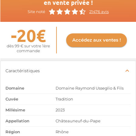
en vente privée !
Site noté
21476 avis
-20€
Accédez aux ventes !
dès 99 € sur votre 1ère
commande
Caractéristiques
Domaine
Domaine Raymond Usseglio & Fils
Cuvée
Tradition
Millésime
2023
Appellation
Châteauneuf-du-Pape
Région
Rhône