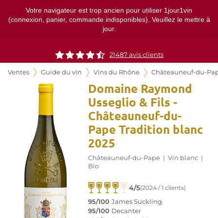
Votre navigateur est trop ancien pour utiliser 1jour1vin
(connexion, panier, commande indisponibles). Veuillez le mettre à
jour.
21487
avis clients
Ventes
Guide du vin
Vins du Rhône
Châteauneuf-du-Pa
Domaine Raymond
Usseglio & Fils -
Châteauneuf-du-
Pape Tradition blanc
2025
Châteauneuf-du-Pape
|
Vin blanc
|
Bio
4/5
(2024 / 1 clients)
95/100
James Suckling
95/100
Decanter