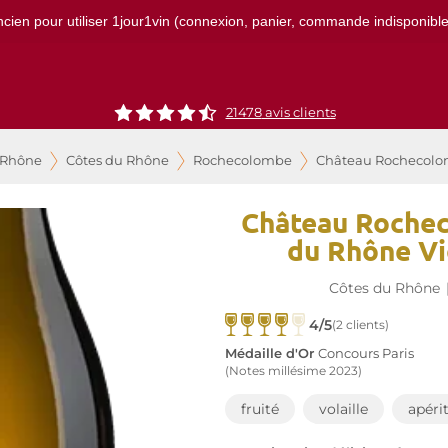
ncien pour utiliser 1jour1vin (connexion, panier, commande indisponibles)
21478
avis clients
 Rhône
Côtes du Rhône
Rochecolombe
Château Rochecolom
Château Rochec
du Rhône Vi
Côtes du Rhône
4/5
(2 clients)
Médaille d'Or
Concours Paris
(Notes millésime 2023)
fruité
volaille
apérit