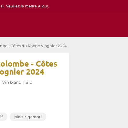
. Veuillez le mettre à jour.
be - Côtes du Rhône Viognier 2024
olombe - Côtes
ognier 2024
|
Vin blanc
|
Bio
if
plaisir garanti