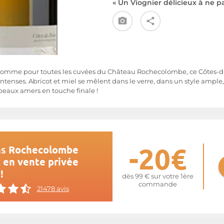
« Un Viognier délicieux à ne p
e, comme pour toutes les cuvées du Château Rochecolombe, ce Côtes
ntenses. Abricot et miel se mêlent dans le verre, dans un style ample, f
beaux amers en touche finale !
-20€
ns Rochecolombe
x en vente privée
!
dès 99 € sur votre 1ère
commande
21478 avis