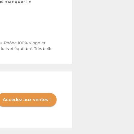
as manquer ! »
-du-Rhône 100% Viognier
rais et équilibré. Très belle
Accédez aux ventes !