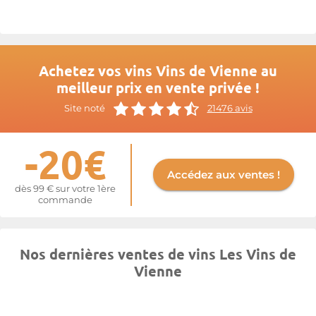
Achetez vos vins Vins de Vienne au
meilleur prix en vente privée !
Site noté
21476 avis
-20€
Accédez aux ventes !
dès 99 € sur votre 1ère
commande
Nos dernières ventes de vins Les Vins de
Vienne