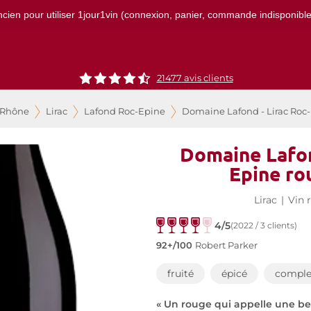
ncien pour utiliser 1jour1vin (connexion, panier, commande indisponibles)
21477
avis clients
 Rhône
Lirac
Lafond Roc-Epine
Domaine Lafond - Lirac Roc
Domaine Lafon
Epine ro
Lirac
|
Vin 
4/5
(2022 / 3 clients)
92+/100
Robert Parker
fruité
épicé
comple
« Un rouge qui appelle une bel