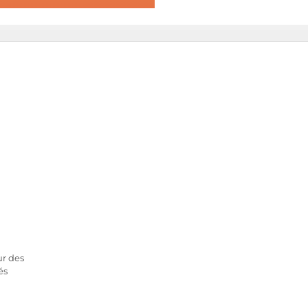
ur des
és