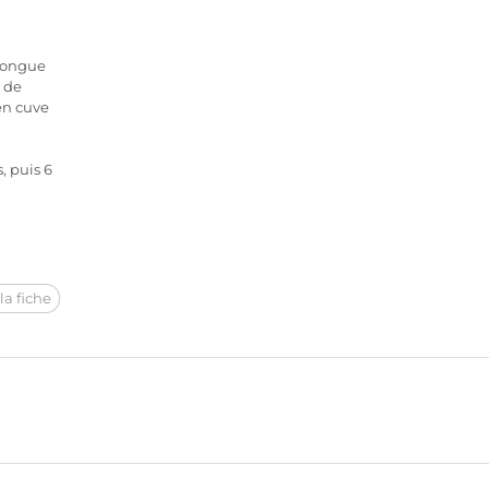
 longue
n de
en cuve
, puis 6
la fiche