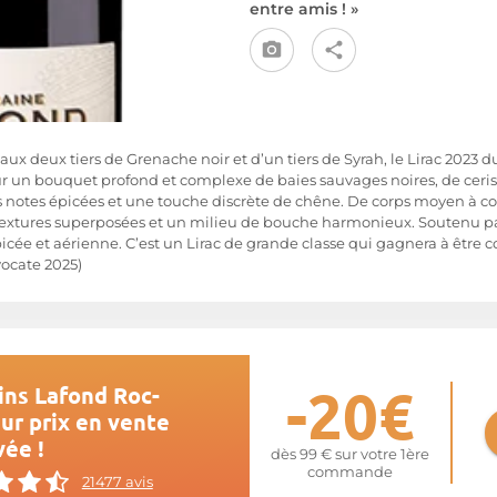
entre amis ! »
ux deux tiers de Grenache noir et d’un tiers de Syrah, le Lirac 2023
sur un bouquet profond et complexe de baies sauvages noires, de cerise
s notes épicées et une touche discrète de chêne. De corps moyen à cors
textures superposées et un milieu de bouche harmonieux. Soutenu par 
icée et aérienne. C’est un Lirac de grande classe qui gagnera à être
ocate 2025)
-20€
ins Lafond Roc-
ur prix en vente
vée !
dès 99 € sur votre 1ère
commande
21477 avis