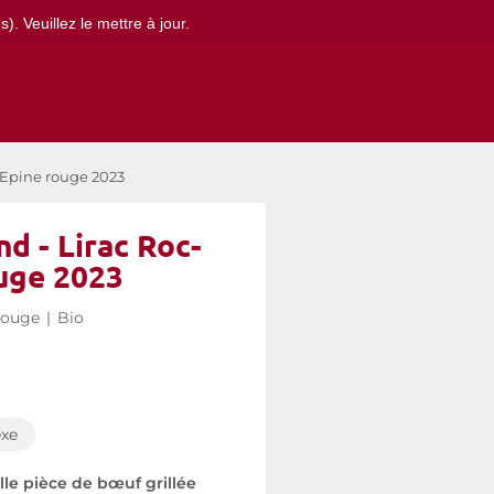
. Veuillez le mettre à jour.
-Epine rouge 2023
d - Lirac Roc-
uge 2023
rouge
|
Bio
xe
le pièce de bœuf grillée