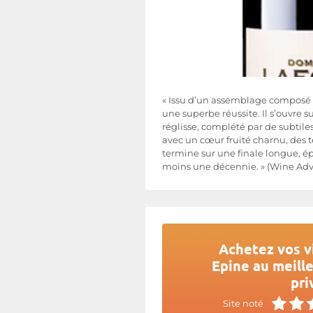
« Issu d’un assemblage composé a
une superbe réussite. Il s’ouvre 
réglisse, complété par de subtile
avec un cœur fruité charnu, des 
termine sur une finale longue, ép
moins une décennie. » (Wine Adv
Achetez vos v
Epine au meille
pri
Site noté