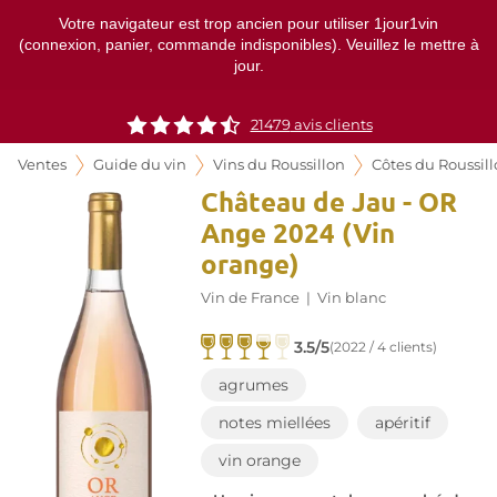
Votre navigateur est trop ancien pour utiliser 1jour1vin
(connexion, panier, commande indisponibles). Veuillez le mettre à
jour.
21479
avis clients
Ventes
Guide du vin
Vins du Roussillon
Côtes du Roussil
Château de Jau - OR
Ange 2024 (Vin
orange)
Vin de France
|
Vin blanc
3.5/5
(2022 / 4 clients)
agrumes
notes miellées
apéritif
vin orange