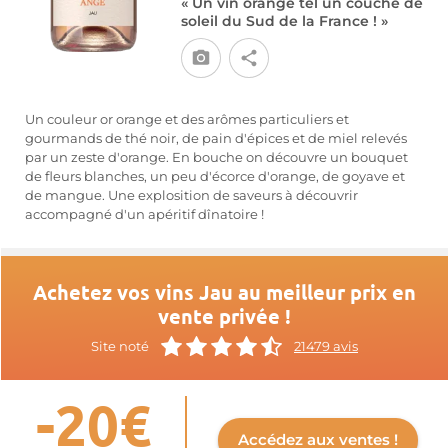
« Un vin orange tel un couché de
soleil du Sud de la France ! »
Un couleur or orange et des arômes particuliers et
gourmands de thé noir, de pain d'épices et de miel relevés
par un zeste d'orange. En bouche on découvre un bouquet
de fleurs blanches, un peu d'écorce d'orange, de goyave et
de mangue. Une explosition de saveurs à découvrir
accompagné d'un apéritif dînatoire !
Achetez vos vins Jau au meilleur prix en
vente privée !
Site noté
21479 avis
-20€
Accédez aux ventes !