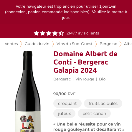
Votre navigateur est trop ancien pour utiliser 1jour1vin
(connexion, panier, commande indisponibles). Veuillez le mettre à
jour.
21477
avis clients
Ventes
Guide du vin
Vins du Sud-Ouest
Bergerac
Albe
Domaine Albert de
Conti - Bergerac
Galapia 2024
Bergerac
|
Vin rouge
|
Bio
90/100
RVF
croquant
fruits acidulés
juteux
petit canon
« Une belle réussite pour ce vin
rouge gouleyant et désaltérant »