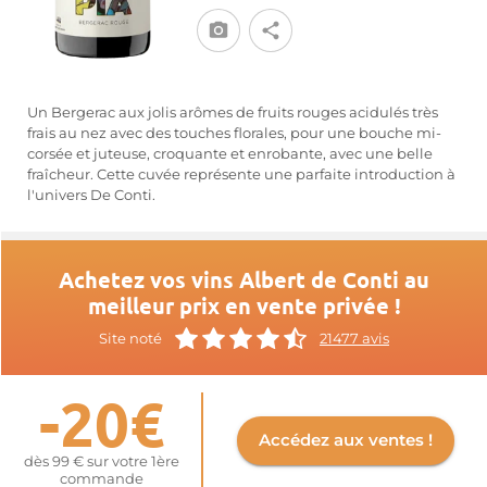
Un Bergerac aux jolis arômes de fruits rouges acidulés très
frais au nez avec des touches florales, pour une bouche mi-
corsée et juteuse, croquante et enrobante, avec une belle
fraîcheur. Cette cuvée représente une parfaite introduction à
l'univers De Conti.
Achetez vos vins Albert de Conti au
meilleur prix en vente privée !
Site noté
21477 avis
-20€
Accédez aux ventes !
dès 99 € sur votre 1ère
commande