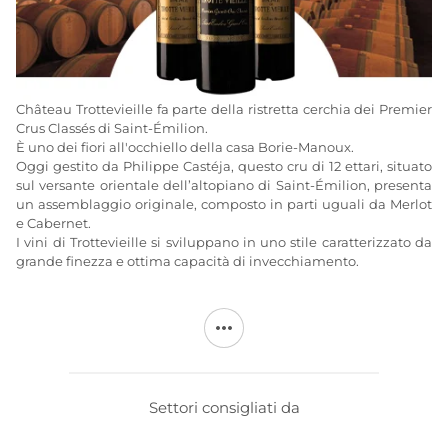
Château Trottevieille fa parte della ristretta cerchia dei Premier
Crus Classés di Saint-Émilion.
È uno dei fiori all'occhiello della casa Borie-Manoux.
Oggi gestito da Philippe Castéja, questo cru di 12 ettari, situato
sul versante orientale dell’altopiano di Saint-Émilion, presenta
un assemblaggio originale, composto in parti uguali da Merlot
e Cabernet.
I vini di Trottevieille si sviluppano in uno stile caratterizzato da
grande finezza e ottima capacità di invecchiamento.
Il castello di Trotte Vieille deve il suo nome a un'anziana signora
che abitava in questa casa diverse centinaia di anni fa. La
leggenda narra che nei pressi del castello, all’incrocio delle
strade, si trovasse una stazione di posta, e ogni volta che una
carrozza si fermava, l’anziana signora scendeva trotterellando
per andare a informarsi sulle novità: da qui il nome Trotte
Settori consigliati da
Vieille.
Fu così che nel 2002 venne creato il secondo vino dello Château