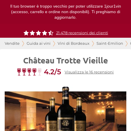
Il tuo browser è troppo vecchio per poter utilizzare 1jour1vin
(accesso, carrello e ordine non disponibili). Ti preghiamo di
aggiornarlo.
21.478 recensioni dei clienti
Vendite
Guida ai vini
Vini di Bordeaux
Saint-Emilion
Château Trotte Vieille
4.2/5
Visualizza le 16 recensioni