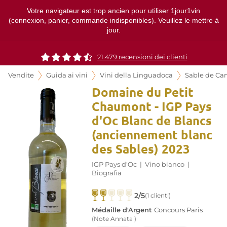
Votre navigateur est trop ancien pour utiliser 1jour1vin
(connexion, panier, commande indisponibles). Veuillez le mettre à
jour.
21.479 recensioni dei clienti
Vendite
Guida ai vini
Vini della Linguadoca
Sable de C
Domaine du Petit
Chaumont - IGP Pays
d'Oc Blanc de Blancs
(anciennement blanc
des Sables) 2023
IGP Pays d'Oc
|
Vino bianco
|
Biografia
2/5
(1 clienti)
Médaille d'Argent
Concours Paris
(Note Annata )