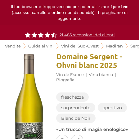
Il tuo browser è troppo vecchio per poter utilizzare 1jour1vin
(accesso, carrello e ordine non disponibili). Ti preghiamo di
aggiornarlo.
21.485 recensioni dei clienti
Vendite
Guida ai vini
Vini del Sud-Ovest
Madiran
Ser
Domaine Sergent -
Ohvni blanc 2025
Vin de France
|
Vino bianco
|
Biografia
freschezza
sorprendente
aperitivo
Blanc de Noir
«Un trucco di magia enologico»