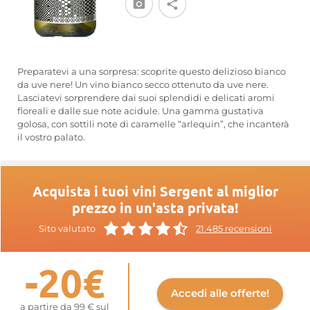
Preparatevi a una sorpresa: scoprite questo delizioso bianco
da uve nere! Un vino bianco secco ottenuto da uve nere.
Lasciatevi sorprendere dai suoi splendidi e delicati aromi
floreali e dalle sue note acidule. Una gamma gustativa
golosa, con sottili note di caramelle “arlequin”, che incanterà
il vostro palato.
Acquista i tuoi vini Sergent al miglior
prezzo in un'asta privata!
Sito valutato
21.485 recensioni
-20€
Accedi alle offerte!
a partire da 99 € sul