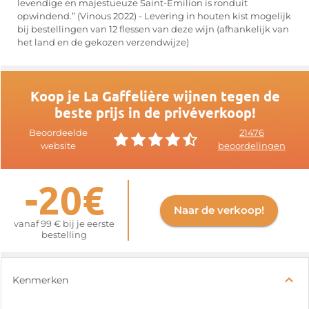
levendige en majestueuze Saint-Émilion is ronduit
opwindend.” (Vinous 2022) - Levering in houten kist mogelijk
bij bestellingen van 12 flessen van deze wijn (afhankelijk van
het land en de gekozen verzendwijze)
Koop je La Gaffelière wijnen tegen de
beste prijs in de privéverkoop!
Beoordeelde
21476
website
beoordelingen
-20€
Naar de verkoop!
vanaf 99 € bij je eerste
bestelling
Kenmerken