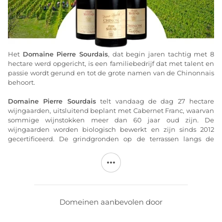
Het
Domaine Pierre Sourdais
, dat begin jaren tachtig met 8
hectare werd opgericht, is een familiebedrijf dat met talent en
passie wordt gerund en tot de grote namen van de Chinonnais
behoort.
Domaine Pierre Sourdais
telt vandaag de dag 27 hectare
wijngaarden, uitsluitend beplant met Cabernet Franc, waarvan
sommige wijnstokken meer dan 60 jaar oud zijn. De
wijngaarden worden biologisch bewerkt en zijn sinds 2012
gecertificeerd. De grindgronden op de terrassen langs de
oevers van de Vienne bieden deze druivensoort een unieke
omgeving die wijnen oplevert waarin fruitigheid en
drinkbaarheid de boventoon voeren. Deze grindgronden
worden aangevuld met percelen op hellingen en plateaus met
klei-kalkbodems of klei met vuursteen (Pallus, les Pentes, les
Cornuelles, les Boulais en le Moulin à Tan), die structuur en
Domeinen aanbevolen door
karakter verlenen aan
de wijnen van Pierre Sourdais
.